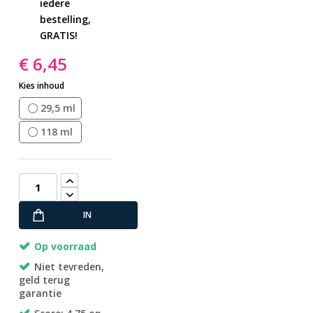
iedere
bestelling,
GRATIS!
€ 6,45
Kies inhoud
29,5 ml
118 ml
IN
WINKELWAGEN
Op voorraad
Niet tevreden,
geld terug
garantie