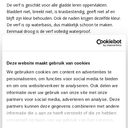
De verf is geschikt voor alle gladde leren oppervlakten.
Bladdert niet, breekt niet, is krasbestendig, geeft niet af en
blijft zijn kleur behouden. Ook de naden krijgen dezelfde kleur.
De verf is op waterbasis, dus makkelijk schoon te maken.
Eenmaal droog is de verf volledig waterproof.
Doordat de leerverf super simpel is te gebruiken, verf je zelf
goedkoop je leren items in een nieuw kleurtje en los je schade
aan leder in een handomdraai op.
Gebruiksadvies voor Angelus
Deze website maakt gebruik van cookies
leerverf:
We gebruiken cookies om content en advertenties te
personaliseren, om functies voor social media te bieden
Behandel het leer voor met de
Preparer & Deglazer
voor een
en om ons websiteverkeer te analyseren. Ook delen we
goede hechting.
informatie over uw gebruik van onze site met onze
Verf dunne, effen laagjes totdat je een egaal en dekkend
partners voor social media, adverteren en analyse. Deze
resultaat ziet.
partners kunnen deze gegevens combineren met andere
Wacht 10-15 min voordat je een nieuwe laag aanbrengt.
informatie die u aan ze heeft verstrekt of die ze hebben
verzameld op basis van uw gebruik van hun services.
Laat je leren item 24 uur rusten voordat je het gebruikt.