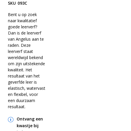
naar
gallerij
SKU
093C
het
begin
Bent u op zoek
naar kwalitatief
van
goede leerverf?
de
Dan is de leerverf
afbeeldingen-
van Angelus aan te
gallerij
raden. Deze
leerverf staat
wereldwijd bekend
om zijn uitstekende
kwaliteit. Het
resultaat van het
geverfde leer is
elastisch, watervast
en flexibel, voor
een duurzaam
resultaat.
Ontvang een
kwastje bij