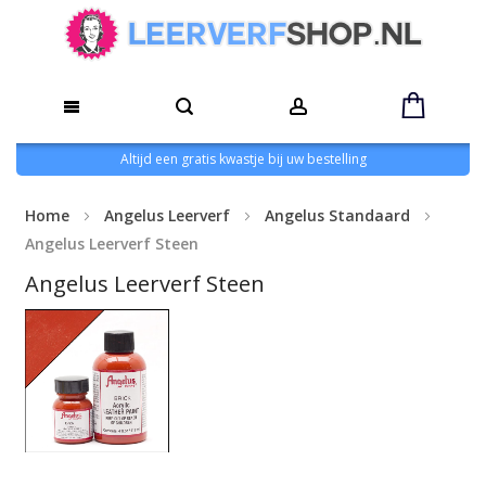
Altijd een gratis kwastje bij uw bestelling
Home
Angelus Leerverf
Angelus Standaard
Angelus Leerverf Steen
Angelus Leerverf Steen
Ga
naar
het
einde
van
de
Ga
afbeeldingen-