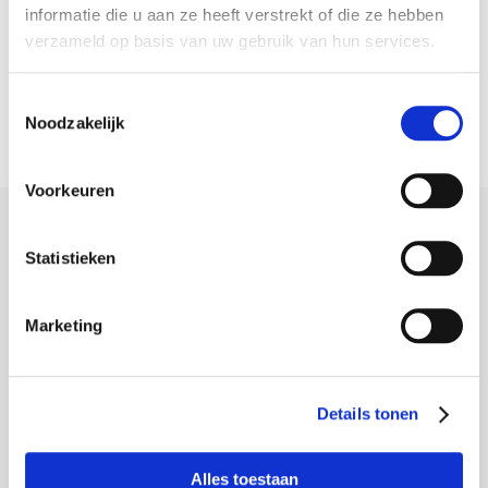
informatie die u aan ze heeft verstrekt of die ze hebben
verzameld op basis van uw gebruik van hun services.
Toestemmingsselectie
Account aanmaken
Noodzakelijk
Voorkeuren
Klantenservice
Statistieken
FAQ
Levering
Marketing
Betaalmogelijkheden
Retourneren
Details tonen
Herroepingsrecht
Contact
Alles toestaan