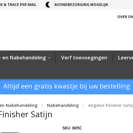
K & TRACE PER MAIL
AVONDBEZORGING MOGELIJK
OVER O
- en Nabehandeling
Verf toevoegingen
Leerv
Altijd een gratis kwastje bij uw bestelling
 en Nabehandeling
Nabehandeling
Angelus Finisher Sati
inisher Satijn
SKU
605C