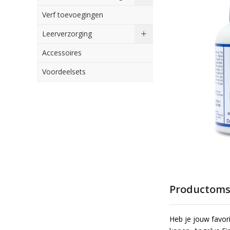
naar
Verf toevoegingen
het
einde
Leerverzorging
van
Accessoires
de
afbeeldingen-
Voordeelsets
gallerij
Ga
naar
het
begin
Productoms
van
de
Heb je jouw favor
afbeeldingen-