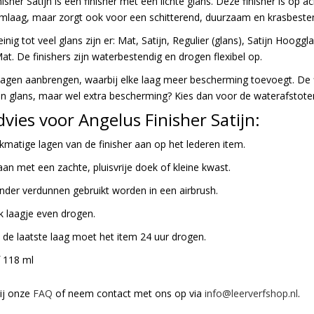
isher Satijn is een finisher met een lichte glans. Deze finisher is op ac
mlaag, maar zorgt ook voor een schitterend, duurzaam en krasbesten
inig tot veel glans zijn er: Mat, Satijn, Regulier (glans), Satijn Hoogg
at. De finishers zijn waterbestendig en drogen flexibel op.
lagen aanbrengen, waarbij elke laag meer bescherming toevoegt. De f
geen glans, maar wel extra bescherming? Kies dan voor de waterafstot
vies voor Angelus Finisher Satijn:
kmatige lagen van de finisher aan op het lederen item.
aan met een zachte, pluisvrije doek of kleine kwast.
onder verdunnen gebruikt worden in een airbrush.
k laagje even drogen.
 de laatste laag moet het item 24 uur drogen.
f 118 ml
bij onze
FAQ
of neem contact met ons op via
info@leerverfshop.nl
.