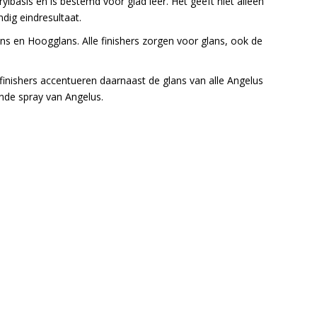
rylbasis en is bestemd voor glad leer. Het geeft niet alleen
dig eindresultaat.
lans en Hoogglans. Alle finishers zorgen voor glans, ook de
inishers accentueren daarnaast de glans van alle Angelus
ende spray van Angelus.