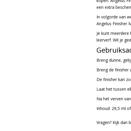
kopen. Angelus Fin
gallerij
een extra bescher
In volgorde van we
Angelus Finisher M
Je kunt meerdere 
leerverf. Wil je 
Gebruiksad
Breng dunne, gelij
Breng de finisher 
De finisher kan z
Laat het tussen el
Na het verven van
Inhoud: 29,5 ml o
Vragen? Kijk dan 