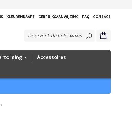
Ga
naar
NS
KLEURENKAART
GEBRUIKSAANWIJZING
FAQ
CONTACT
de
inhoud
erzorging
Accessoires
jn