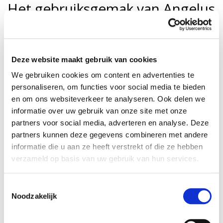
Het gebruiksgemak van Angelus
leerverf
De producten van Angelus lenen zich voor elk leerproject. Het is
niet alleen duurzaam, maar ook nog eens een stuk goedkoper
Deze website maakt gebruik van cookies
dan het aanschaffen van een nieuwe jas.
We gebruiken cookies om content en advertenties te
Gebruiksadvies voor Angelus leerverf:
personaliseren, om functies voor social media te bieden
Behandel het leer voor met de
Preparer & Deglazer
voor een
en om ons websiteverkeer te analyseren. Ook delen we
goede hechting
informatie over uw gebruik van onze site met onze
partners voor social media, adverteren en analyse. Deze
Verf dunne, effen laagjes totdat je een egaal en dekkend
partners kunnen deze gegevens combineren met andere
resultaat ziet
informatie die u aan ze heeft verstrekt of die ze hebben
Wacht 10-15 minuten voordat je een nieuwe laag aanbrengt
verzameld op basis van uw gebruik van hun services.
Laat je leren item 24 uur rusten voordat je het gebruikt
Toestemmingsselectie
Meng Angelus leerverf eventueel met andere Angelus kleuren
Noodzakelijk
om tot jouw droomkleur te komen
Gebruik een
finisher
voor extra bescherming en een finish