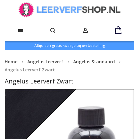
Altijd een gratis kwastje bij uw bestelling
Home
Angelus Leerverf
Angelus Standaard
Angelus Leerverf Zwart
Angelus Leerverf Zwart
Ga
naar
het
einde
van
de
afbeeldingen-