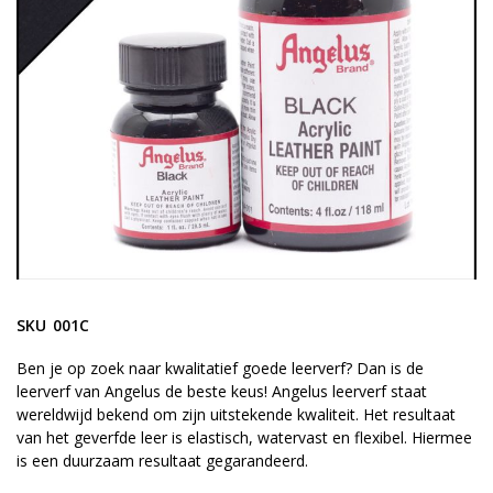
gallerij
Ga
naar
SKU
001C
het
begin
Ben je op zoek naar kwalitatief goede leerverf? Dan is de
leerverf van Angelus de beste keus! Angelus leerverf staat
van
wereldwijd bekend om zijn uitstekende kwaliteit. Het resultaat
de
van het geverfde leer is elastisch, watervast en flexibel. Hiermee
afbeeldingen-
is een duurzaam resultaat gegarandeerd.
gallerij