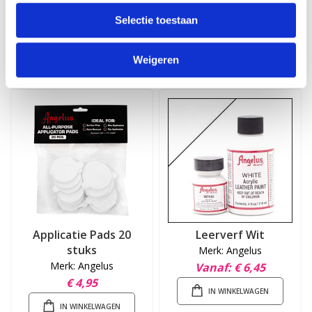
Preparer en Deglazer
Leerverf Zwart
Merk: Angelus
Merk: Angelus
Selectie toestaan
Vanaf
€ 4,95
Vanaf
€ 6,45
Weigeren
IN WINKELWAGEN
IN WINKELWAGEN
Applicatie Pads 20
Leerverf Wit
stuks
Merk: Angelus
Merk: Angelus
Vanaf
€ 6,45
€ 4,95
IN WINKELWAGEN
IN WINKELWAGEN