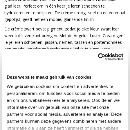
glad leer. Perfect om in één keer je leren schoenen te
hydrateren en te polijsten. De crème droogt snel op en eenmaal
gepolijst, geeft het een mooie, glanzende finish.
De crème zwart bevat pigment, zodat je elke kleur zwart leer
weer tot leven kunt brengen. Met de Angelus Lustre Cream geef
je je leren schoenen, jassen, riemen, tassen en portemonnees
een goede, langdurige bescherming. Wil je je eigen kleur
verzorgingscrème mengen? Dat kan! Meng de Angelus Lustre
Cream simpelweg door je favoriete kleur leerverf van Angelus.
Gebruiksadvies voor Angelus Lustre
Deze website maakt gebruik van cookies
Cream Bruin:
We gebruiken cookies om content en advertenties te
Schud de Angelus Lustre Cream goed voor gebruik.
personaliseren, om functies voor social media te bieden
Maak het leer schoon en laat het goed opdrogen.
en om ons websiteverkeer te analyseren. Ook delen we
informatie over uw gebruik van onze site met onze
Breng de crème aan met een zachte doek of spons. Wrijf het
partners voor social media, adverteren en analyse. Deze
goed in het leer en laat drogen. Test eerst op een onopvallende
partners kunnen deze gegevens combineren met andere
plaats en kijk of het resultaat naar wens is.
informatie die u aan ze heeft verstrekt of die ze hebben