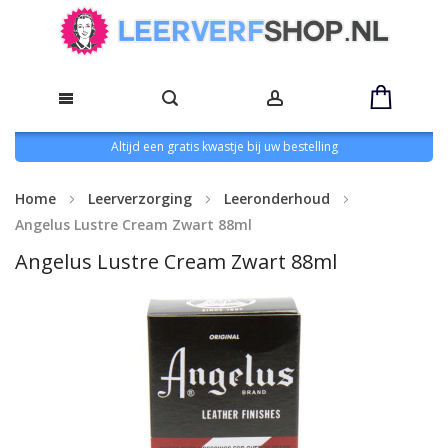
Altijd een gratis kwastje bij uw bestelling
Home
Leerverzorging
Leeronderhoud
Angelus Lustre Cream Zwart 88ml
Angelus Lustre Cream Zwart 88ml
Ga
naar
het
einde
van
de
afbeeldingen-