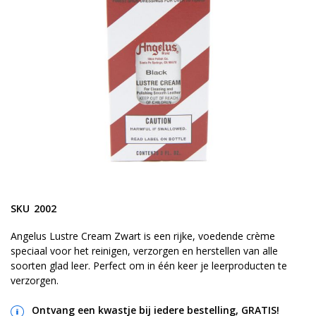
gallerij
Ga
naar
SKU
2002
het
begin
Angelus Lustre Cream Zwart is een rijke, voedende crème
speciaal voor het reinigen, verzorgen en herstellen van alle
van
soorten glad leer. Perfect om in één keer je leerproducten te
de
verzorgen.
afbeeldingen-
gallerij
Ontvang een kwastje bij iedere bestelling, GRATIS!