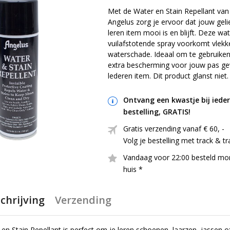
Met de Water en Stain Repellant van
Angelus zorg je ervoor dat jouw geli
leren item mooi is en blijft. Deze wa
vuilafstotende spray voorkomt vlekk
waterschade. Ideaal om te gebruiken
extra bescherming voor jouw pas ge
lederen item. Dit product glanst niet.
Ontvang een kwastje bij iede
bestelling, GRATIS!
Gratis verzending vanaf € 60, ​​-
Volg je bestelling met track & t
Vandaag voor 22:00 besteld mo
huis *
chrijving
Verzending
en Stain Repellant is perfect om je leren schoenen, laarzen, jassen