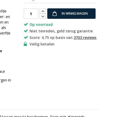
efde
IN WINKELWAGEN
ter- en
en en
Op voorraad
 als
Niet tevreden, geld terug garantie
verfde
Score: 4,75 op basis van
3703 reviews
Veilig betalen
re
race
rgen in
 of tassen mee te beschermen. Deze niet-glanzende