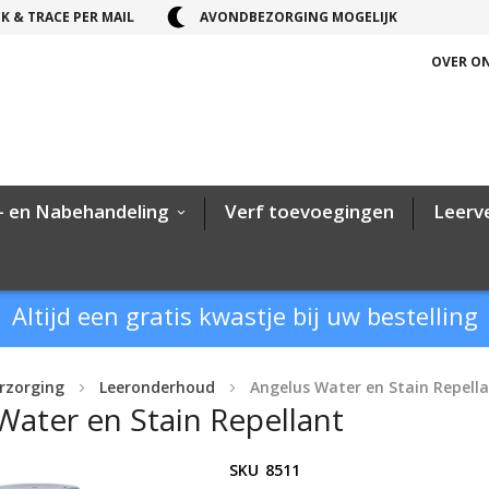
K & TRACE PER MAIL
AVONDBEZORGING MOGELIJK
OVER O
- en Nabehandeling
Verf toevoegingen
Leerv
Altijd een gratis kwastje bij uw bestelling
rzorging
Leeronderhoud
Angelus Water en Stain Repell
Water en Stain Repellant
SKU
8511