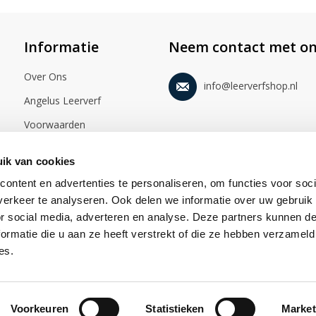
Informatie
Neem contact met on
Over Ons
info@leerverfshop.nl
Angelus Leerverf
Voorwaarden
Disclaimer
ik van cookies
Privacy statement
ontent en advertenties te personaliseren, om functies voor soci
Foto's
erkeer te analyseren. Ook delen we informatie over uw gebruik
or social media, adverteren en analyse. Deze partners kunnen 
Video's
ormatie die u aan ze heeft verstrekt of die ze hebben verzameld
es.
Voorkeuren
Statistieken
Market
© 2026 Leerverfshop.nl. Alle rechten voorbehouden.