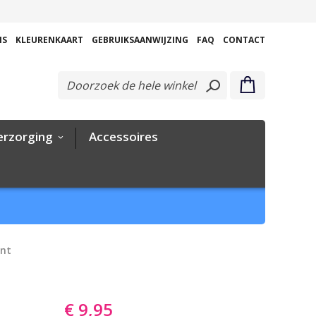
Ga
naar
NS
KLEURENKAART
GEBRUIKSAANWIJZING
FAQ
CONTACT
de
inhoud
erzorging
Accessoires
ant
€ 9,95