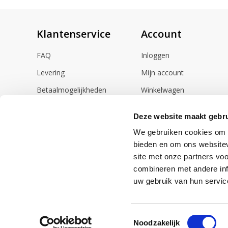
Klantenservice
Account
FAQ
Inloggen
Levering
Mijn account
Betaalmogelijkheden
Winkelwagen
Retourneren
Deze website maakt gebru
Herroepingsrecht
We gebruiken cookies om c
Contact
bieden en om ons websitev
site met onze partners vo
combineren met andere inf
uw gebruik van hun servic
Toestemmingsselectie
Noodzakelijk