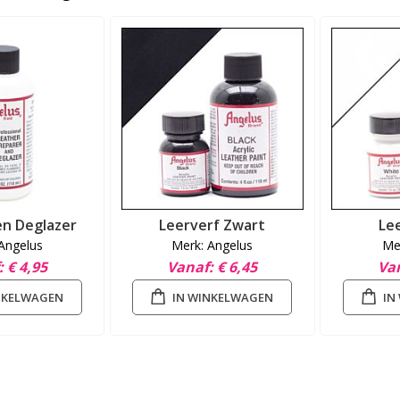
en Deglazer
Leerverf Zwart
Le
Angelus
Merk: Angelus
Me
€ 4,95
Vanaf
€ 6,45
Va
NKELWAGEN
IN WINKELWAGEN
IN