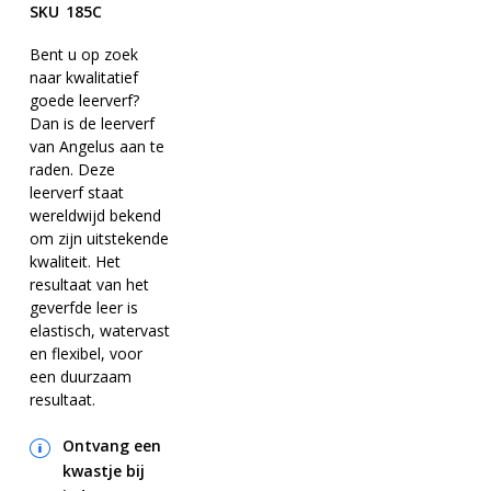
naar
gallerij
SKU
185C
het
begin
Bent u op zoek
naar kwalitatief
van
goede leerverf?
de
Dan is de leerverf
afbeeldingen-
van Angelus aan te
gallerij
raden. Deze
leerverf staat
wereldwijd bekend
om zijn uitstekende
kwaliteit. Het
resultaat van het
geverfde leer is
elastisch, watervast
en flexibel, voor
een duurzaam
resultaat.
Ontvang een
kwastje bij