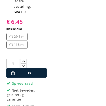
iedere
bestelling,
GRATIS!
€ 6,45
Kies inhoud
29,5 ml
118 ml
IN
WINKELWAGEN
Op voorraad
Niet tevreden,
geld terug
garantie