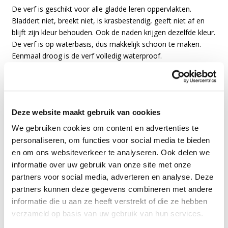
De verf is geschikt voor alle gladde leren oppervlakten.
Bladdert niet, breekt niet, is krasbestendig, geeft niet af en
blijft zijn kleur behouden. Ook de naden krijgen dezelfde kleur.
De verf is op waterbasis, dus makkelijk schoon te maken.
Eenmaal droog is de verf volledig waterproof.
Doordat de leerverf super simpel is te gebruiken, verf je zelf
goedkoop je leren items in een nieuw kleurtje en los je schade
aan leder in een handomdraai op.
Gebruiksadvies voor Angelus
Deze website maakt gebruik van cookies
leerverf:
We gebruiken cookies om content en advertenties te
personaliseren, om functies voor social media te bieden
Behandel het leer voor met de
Preparer & Deglazer
voor een
en om ons websiteverkeer te analyseren. Ook delen we
goede hechting.
informatie over uw gebruik van onze site met onze
Verf dunne, effen laagjes totdat je een egaal en dekkend
partners voor social media, adverteren en analyse. Deze
resultaat ziet.
partners kunnen deze gegevens combineren met andere
Wacht 10-15 min voordat je een nieuwe laag aanbrengt.
informatie die u aan ze heeft verstrekt of die ze hebben
verzameld op basis van uw gebruik van hun services.
Laat je leren item 24 uur rusten voordat je het gebruikt.