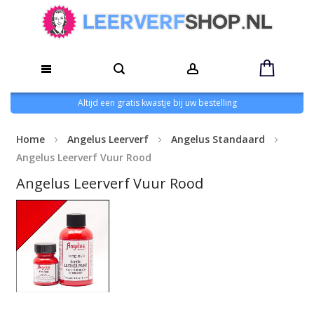
Altijd een gratis kwastje bij uw bestelling
Home
Angelus Leerverf
Angelus Standaard
Angelus Leerverf Vuur Rood
Angelus Leerverf Vuur Rood
Ga
naar
het
einde
van
de
Ga
afbeeldingen-