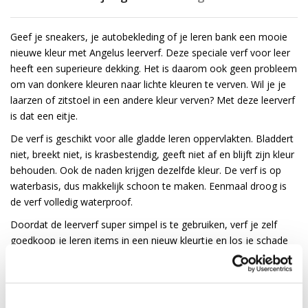
Geef je sneakers, je autobekleding of je leren bank een mooie
nieuwe kleur met Angelus leerverf. Deze speciale verf voor leer
heeft een superieure dekking. Het is daarom ook geen probleem
om van donkere kleuren naar lichte kleuren te verven. Wil je je
laarzen of zitstoel in een andere kleur verven? Met deze leerverf
is dat een eitje.
De verf is geschikt voor alle gladde leren oppervlakten. Bladdert
niet, breekt niet, is krasbestendig, geeft niet af en blijft zijn kleur
behouden. Ook de naden krijgen dezelfde kleur. De verf is op
waterbasis, dus makkelijk schoon te maken. Eenmaal droog is
de verf volledig waterproof.
Doordat de leerverf super simpel is te gebruiken, verf je zelf
goedkoop je leren items in een nieuw kleurtje en los je schade
aan leder in een handomdraai op.
Gebruiksadvies voor Angelus leerverf:
Behandel het leer voor met de
Preparer & Deglazer
voor een