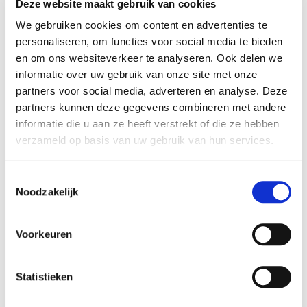
Deze website maakt gebruik van cookies
goede hechting.
We gebruiken cookies om content en advertenties te
Verf dunne, effen laagjes totdat je een egaal en dekkend
personaliseren, om functies voor social media te bieden
resultaat ziet.
en om ons websiteverkeer te analyseren. Ook delen we
Wacht 10-15 min voordat je een nieuwe laag aanbrengt.
informatie over uw gebruik van onze site met onze
partners voor social media, adverteren en analyse. Deze
Laat je leren item 24 uur rusten voordat je het gebruikt.
partners kunnen deze gegevens combineren met andere
Meng Angelus leerverf eventueel met andere Angelus kleuren.
informatie die u aan ze heeft verstrekt of die ze hebben
Gebruik een
finisher
voor extra bescherming en een finish
verzameld op basis van uw gebruik van hun services.
(glansniveau) naar wens.
Toestemmingsselectie
Hoeveel Angelus leerverf heb ik
Noodzakelijk
nodig?
Voor een paar schoenen is een potje van 29,5 ml voldoende.
Voorkeuren
Voor een eetkamerstoel is een potje van 118 ml voldoende.
Voor een kleine 2-zits bank is 4 x 118 ml voldoende.
Statistieken
Voor de voorbehandeling en finisher is doorgaans de helft nodig