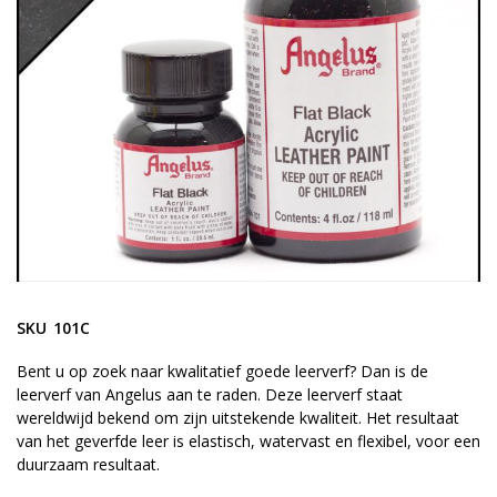
gallerij
Ga
naar
SKU
101C
het
begin
Bent u op zoek naar kwalitatief goede leerverf? Dan is de
leerverf van Angelus aan te raden. Deze leerverf staat
van
wereldwijd bekend om zijn uitstekende kwaliteit. Het resultaat
de
van het geverfde leer is elastisch, watervast en flexibel, voor een
afbeeldingen-
duurzaam resultaat.
gallerij