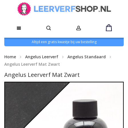
Altijd een gratis kwastje bij uw bestelling
Home
Angelus Leerverf
Angelus Standaard
Angelus Leerverf Mat Zwart
Angelus Leerverf Mat Zwart
Ga
naar
het
einde
van
de
afbeeldingen-