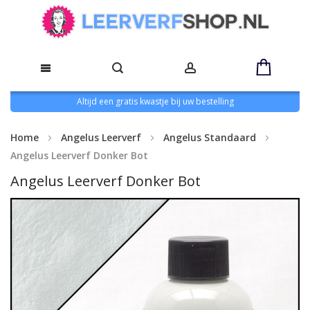
Altijd een gratis kwastje bij uw bestelling
Home
Angelus Leerverf
Angelus Standaard
Angelus Leerverf Donker Bot
Angelus Leerverf Donker Bot
Ga
naar
het
einde
van
de
afbeeldingen-