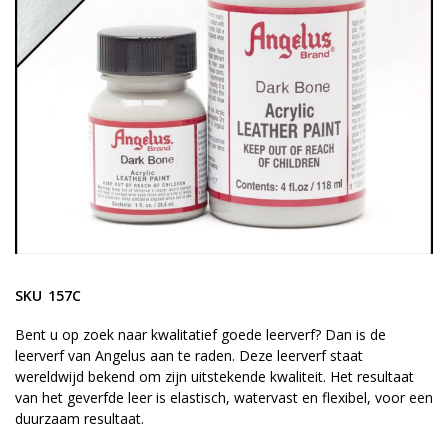
gallerij
Ga
naar
SKU
157C
het
begin
Bent u op zoek naar kwalitatief goede leerverf? Dan is de
leerverf van Angelus aan te raden. Deze leerverf staat
van
wereldwijd bekend om zijn uitstekende kwaliteit. Het resultaat
de
van het geverfde leer is elastisch, watervast en flexibel, voor een
afbeeldingen-
duurzaam resultaat.
gallerij