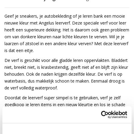
Geef je sneakers, je autobekleding of je leren bank een mooie
nieuwe kleur met Angelus leerverf. Deze speciale verf voor leer
heeft een superieure dekking. Het is daarom ook geen probleem
om van donkere kleuren naar lichte kleuren te verven. Wil je je
laarzen of zitstoel in een andere kleur verven? Met deze leerverf
is dat een eitje.
De verf is geschikt voor alle gladde leren oppervlakten. Bladdert
niet, breekt niet, is krasbestendig, geeft niet af en blijft zijn kleur
behouden. Ook de naden krijgen dezelfde kleur. De verf is op
waterbasis, dus makkelijk schoon te maken. Eenmaal droog is
de verf volledig waterproof.
Doordat de leerverf super simpel is te gebruiken, verf je zelf
goedkoop je leren items in een nieuw kleurtje en los je schade
aan leder in een handomdraai op.
Gebruiksadvies voor Angelus leerverf:
Behandel het leer voor met de
Preparer & Deglazer
voor een