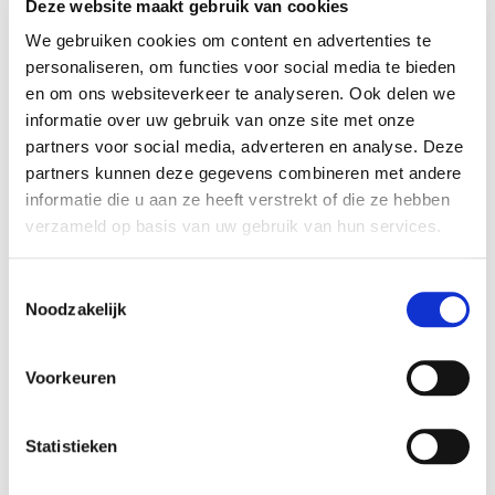
Deze website maakt gebruik van cookies
goede hechting.
We gebruiken cookies om content en advertenties te
Verf dunne, effen laagjes totdat je een egaal en dekkend
personaliseren, om functies voor social media te bieden
resultaat ziet.
en om ons websiteverkeer te analyseren. Ook delen we
Wacht 10-15 min voordat je een nieuwe laag aanbrengt.
informatie over uw gebruik van onze site met onze
partners voor social media, adverteren en analyse. Deze
Laat je leren item 24 uur rusten voordat je het gebruikt.
partners kunnen deze gegevens combineren met andere
Meng Angelus leerverf eventueel met andere Angelus kleuren.
informatie die u aan ze heeft verstrekt of die ze hebben
Gebruik een
finisher
voor extra bescherming en een finish
verzameld op basis van uw gebruik van hun services.
(glansniveau) naar wens.
Toestemmingsselectie
Hoeveel Angelus leerverf heb ik
Noodzakelijk
nodig?
Voor een paar schoenen is een potje van 29,5 ml voldoende.
Voorkeuren
Voor een eetkamerstoel is een potje van 118 ml voldoende.
Voor een kleine 2-zits bank is 4 x 118 ml voldoende.
Statistieken
Voor de voorbehandeling en finisher is doorgaans de helft nodig