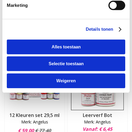
van de gebruikte hoeveelheid verf.
Marketing
Vragen? Kijk dan bij onze
FAQ
of neem contact met ons op via
info@leerverfshop.nl
.
Details tonen
Anderen hebben ook gekocht:
Alles toestaan
Selectie toestaan
Weigeren
12 Kleuren set 29,5 ml
Leerverf Bot
Merk: Angelus
Merk: Angelus
Vanaf
€ 6,45
€ 59,00
€ 77,40