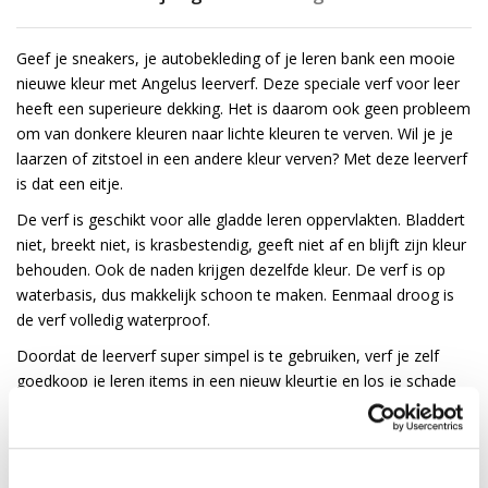
Geef je sneakers, je autobekleding of je leren bank een mooie
nieuwe kleur met Angelus leerverf. Deze speciale verf voor leer
heeft een superieure dekking. Het is daarom ook geen probleem
om van donkere kleuren naar lichte kleuren te verven. Wil je je
laarzen of zitstoel in een andere kleur verven? Met deze leerverf
is dat een eitje.
De verf is geschikt voor alle gladde leren oppervlakten. Bladdert
niet, breekt niet, is krasbestendig, geeft niet af en blijft zijn kleur
behouden. Ook de naden krijgen dezelfde kleur. De verf is op
waterbasis, dus makkelijk schoon te maken. Eenmaal droog is
de verf volledig waterproof.
Doordat de leerverf super simpel is te gebruiken, verf je zelf
goedkoop je leren items in een nieuw kleurtje en los je schade
aan leder in een handomdraai op.
Gebruiksadvies voor Angelus leerverf:
Behandel het leer voor met de
Preparer & Deglazer
voor een