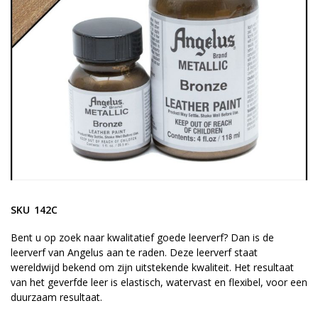
gallerij
Ga
naar
SKU
142C
het
begin
Bent u op zoek naar kwalitatief goede leerverf? Dan is de
leerverf van Angelus aan te raden. Deze leerverf staat
van
wereldwijd bekend om zijn uitstekende kwaliteit. Het resultaat
de
van het geverfde leer is elastisch, watervast en flexibel, voor een
afbeeldingen-
duurzaam resultaat.
gallerij