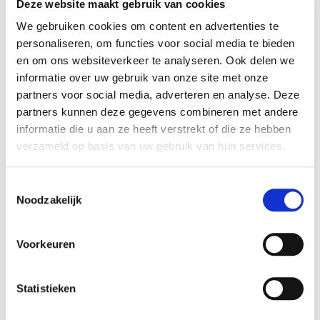
Deze website maakt gebruik van cookies
goede hechting.
We gebruiken cookies om content en advertenties te
Verf dunne, effen laagjes totdat je een egaal en dekkend
personaliseren, om functies voor social media te bieden
resultaat ziet.
en om ons websiteverkeer te analyseren. Ook delen we
Wacht 10-15 min voordat je een nieuwe laag aanbrengt.
informatie over uw gebruik van onze site met onze
partners voor social media, adverteren en analyse. Deze
Laat je leren item 24 uur rusten voordat je het gebruikt.
partners kunnen deze gegevens combineren met andere
Meng Angelus leerverf eventueel met andere Angelus kleuren.
informatie die u aan ze heeft verstrekt of die ze hebben
Gebruik een
finisher
voor extra bescherming en een finish
verzameld op basis van uw gebruik van hun services.
(glansniveau) naar wens.
Toestemmingsselectie
Hoeveel Angelus leerverf heb ik
Noodzakelijk
nodig?
Voor een paar schoenen is een potje van 29,5 ml voldoende.
Voorkeuren
Voor een eetkamerstoel is een potje van 118 ml voldoende.
Voor een kleine 2-zits bank is 4 x 118 ml voldoende.
Statistieken
Voor de voorbehandeling en finisher is doorgaans de helft nodig