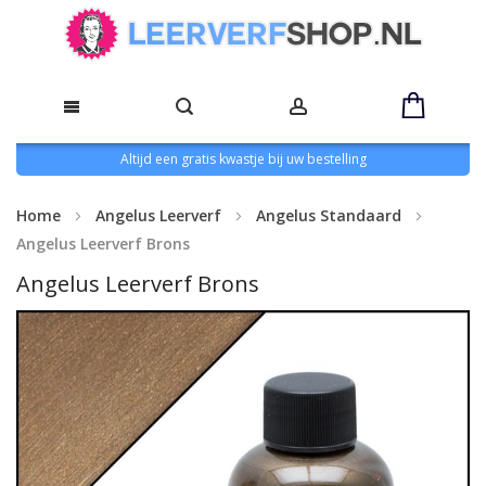
Altijd een gratis kwastje bij uw bestelling
Home
Angelus Leerverf
Angelus Standaard
Angelus Leerverf Brons
Angelus Leerverf Brons
Ga
naar
het
einde
van
de
afbeeldingen-