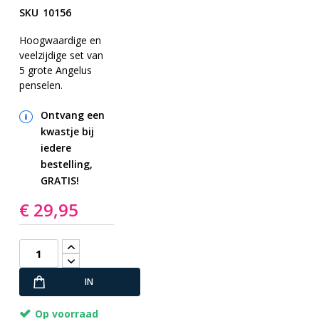
naar
SKU
10156
het
begin
Hoogwaardige en
veelzijdige set van
van
5 grote Angelus
de
penselen.
afbeeldingen-
gallerij
Ontvang een
kwastje bij
iedere
bestelling,
GRATIS!
€ 29,95
IN
WINKELWAGEN
Op voorraad