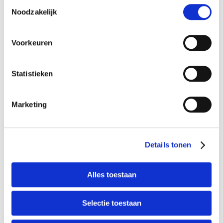
Toestemmingsselectie
Noodzakelijk
Voorkeuren
Statistieken
Preparer en Deglazer
Finisher Mat
Marketing
Merk: Angelus
Merk: Angelus
Vanaf
€ 4,95
Vanaf
€ 5,95
IN WINKELWAGEN
IN WINKELWAGEN
Details tonen
Alles toestaan
Selectie toestaan