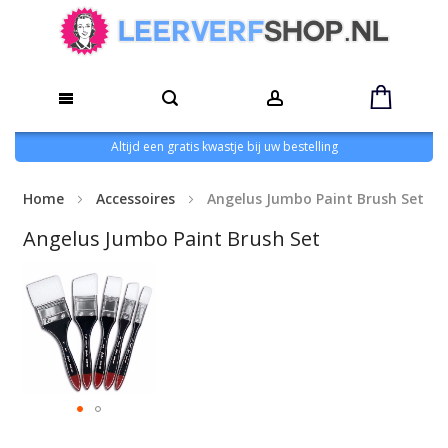
Altijd een gratis kwastje bij uw bestelling
Home
Accessoires
Angelus Jumbo Paint Brush Set
Angelus Jumbo Paint Brush Set
Ga
naar
het
einde
van
de
afbeeldingen-
gallerij
Ga