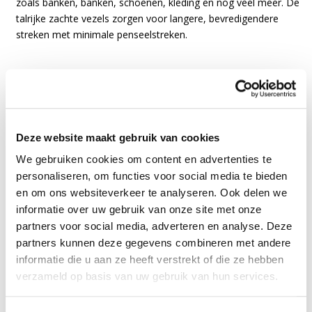
zoals banken, banken, schoenen, kleding en nog veel meer. De
talrijke zachte vezels zorgen voor langere, bevredigendere
streken met minimale penseelstreken.
Bevat een verscheidenheid aan grote penselen voor veelzijdig
gebruik:
Deze website maakt gebruik van cookies
5 cm plat
We gebruiken cookies om content en advertenties te
3,8 cm Hoekig
personaliseren, om functies voor social media te bieden
2,5 cm Plat
en om ons websiteverkeer te analyseren. Ook delen we
informatie over uw gebruik van onze site met onze
1,9 cm Hoekig
partners voor social media, adverteren en analyse. Deze
1,27 cm Filbert (ovaal)
partners kunnen deze gegevens combineren met andere
informatie die u aan ze heeft verstrekt of die ze hebben
verzameld op basis van uw gebruik van hun services.
Anderen hebben ook gekocht: