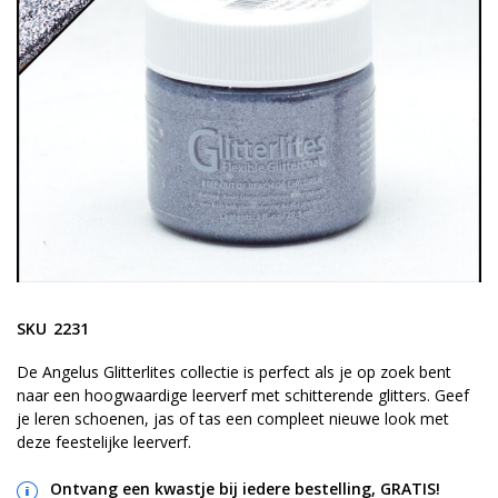
gallerij
Ga
naar
SKU
2231
het
begin
De Angelus Glitterlites collectie is perfect als je op zoek bent
naar een hoogwaardige leerverf met schitterende glitters. Geef
van
je leren schoenen, jas of tas een compleet nieuwe look met
de
deze feestelijke leerverf.
afbeeldingen-
gallerij
Ontvang een kwastje bij iedere bestelling, GRATIS!