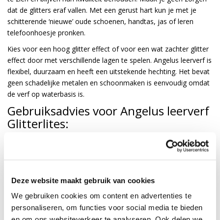
dat de glitters eraf vallen. Met een gerust hart kun je met je
schitterende ‘nieuwe’ oude schoenen, handtas, jas of leren
telefoonhoesje pronken.
Kies voor een hoog glitter effect of voor een wat zachter glitter
effect door met verschillende lagen te spelen. Angelus leerverf is
flexibel, duurzaam en heeft een uitstekende hechting. Het bevat
geen schadelijke metalen en schoonmaken is eenvoudig omdat
de verf op waterbasis is.
Gebruiksadvies voor Angelus leerverf
Glitterlites:
Glitterlites is geen dekkende verf. Let er op dat je het leren item
eerst hebt voorbehandeld met Deglazer, daarna een onderlaag
in een vergelijkbare kleur aanbrengt en dan pas de Glitterlites
aanbrengt.
Deze website maakt gebruik van cookies
Roer goed voor gebruik.
We gebruiken cookies om content en advertenties te
Breng de Glitterlites aan met een kwast en strijk op en neer.
personaliseren, om functies voor social media te bieden
en om ons websiteverkeer te analyseren. Ook delen we