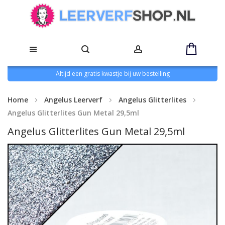
Altijd een gratis kwastje bij uw bestelling
Home
Angelus Leerverf
Angelus Glitterlites
Angelus Glitterlites Gun Metal 29,5ml
Angelus Glitterlites Gun Metal 29,5ml
Ga
naar
het
einde
van
de
afbeeldingen-