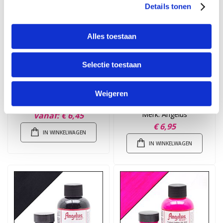
Details tonen
Alles toestaan
Selectie toestaan
Leerverf Wit
Glitterlites
Weigeren
Razzleberry 29,5ml
Merk: Angelus
Merk: Angelus
Vanaf
€ 6,45
€ 6,95
IN WINKELWAGEN
IN WINKELWAGEN