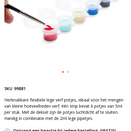
Ga
naar
SKU
99881
het
begin
Herbruikbare flexibele lege verf potjes, ideaal voor het mengen
van kleine hoeveelheden verf. één strip bevat 6 potjes van 5ml
van
per stuk. Met de deksel zijn de potjes luchtdicht af te sluiten.
de
Handig in combinatie met de 2ml lege pipetjes.
afbeeldingen-
gallerij
Ontvang een kwastje bij iedere bestelling, GRATIS!