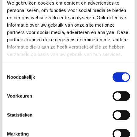
per stuk. Met de deksel zijn de potjes luchtdicht af te sluiten.
We gebruiken cookies om content en advertenties te
Handig in combinatie met de 2ml l
ege pipetjes
.
personaliseren, om functies voor social media te bieden
en om ons websiteverkeer te analyseren. Ook delen we
informatie over uw gebruik van onze site met onze
Anderen hebben ook gekocht:
partners voor social media, adverteren en analyse. Deze
partners kunnen deze gegevens combineren met andere
informatie die u aan ze heeft verstrekt of die ze hebben
verzameld op basis van uw gebruik van hun services.
Toestemmingsselectie
Noodzakelijk
Voorkeuren
12 Kleuren set 29,5 ml
Preparer en Deglazer
Merk: Angelus
Merk: Angelus
Statistieken
Vanaf
€ 4,95
€ 59,00
€ 77,40
IN WINKELWAGEN
IN WINKELWAGEN
Marketing