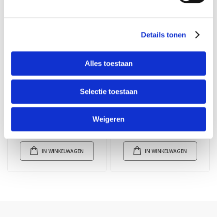
Details tonen
Alles toestaan
Selectie toestaan
Finisher Mat
Leerverf Wit
Weigeren
Merk: Angelus
Merk: Angelus
Vanaf
€ 5,95
Vanaf
€ 6,45
IN WINKELWAGEN
IN WINKELWAGEN