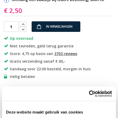
€ 2,50
IN WINKELWAGEN
Op voorraad
Niet tevreden, geld terug garantie
Score: 4,75 op basis van
3703 reviews
Gratis verzending vanaf € 60,-
Vandaag voor 22:00 besteld, morgen in huis
Veilig betalen
Productomschrijving
Verzending
Herbruikbare flexibele lege verf potjes, ideaal voor het mengen
Deze website maakt gebruik van cookies
van kleine hoeveelheden verf. één strip bevat 6 potjes van 5ml