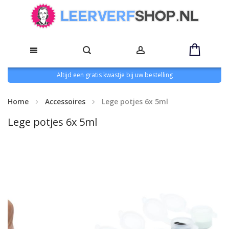
Altijd een gratis kwastje bij uw bestelling
Home
Accessoires
Lege potjes 6x 5ml
Lege potjes 6x 5ml
Ga
naar
het
einde
van
de
afbeeldingen-
gallerij