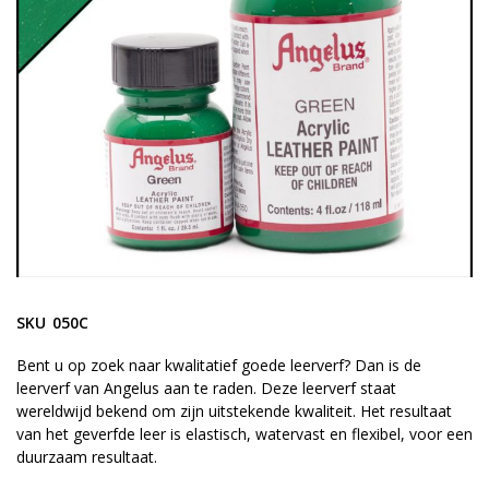
gallerij
Ga
naar
SKU
050C
het
begin
Bent u op zoek naar kwalitatief goede leerverf? Dan is de
leerverf van Angelus aan te raden. Deze leerverf staat
van
wereldwijd bekend om zijn uitstekende kwaliteit. Het resultaat
de
van het geverfde leer is elastisch, watervast en flexibel, voor een
afbeeldingen-
duurzaam resultaat.
gallerij