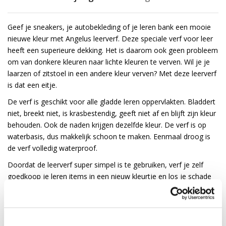
Geef je sneakers, je autobekleding of je leren bank een mooie
nieuwe kleur met Angelus leerverf. Deze speciale verf voor leer
heeft een superieure dekking. Het is daarom ook geen probleem
om van donkere kleuren naar lichte kleuren te verven. Wil je je
laarzen of zitstoel in een andere kleur verven? Met deze leerverf
is dat een eitje.
De verf is geschikt voor alle gladde leren oppervlakten. Bladdert
niet, breekt niet, is krasbestendig, geeft niet af en blijft zijn kleur
behouden. Ook de naden krijgen dezelfde kleur. De verf is op
waterbasis, dus makkelijk schoon te maken. Eenmaal droog is
de verf volledig waterproof.
Doordat de leerverf super simpel is te gebruiken, verf je zelf
goedkoop je leren items in een nieuw kleurtje en los je schade
aan leder in een handomdraai op.
Gebruiksadvies voor Angelus leerverf:
Behandel het leer voor met de
Preparer & Deglazer
voor een