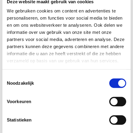
Deze website maakt gebruik van cookies
goede hechting.
We gebruiken cookies om content en advertenties te
Verf dunne, effen laagjes totdat je een egaal en dekkend
personaliseren, om functies voor social media te bieden
resultaat ziet.
en om ons websiteverkeer te analyseren. Ook delen we
Wacht 10-15 min voordat je een nieuwe laag aanbrengt.
informatie over uw gebruik van onze site met onze
partners voor social media, adverteren en analyse. Deze
Laat je leren item 24 uur rusten voordat je het gebruikt.
partners kunnen deze gegevens combineren met andere
Meng Angelus leerverf eventueel met andere Angelus kleuren.
informatie die u aan ze heeft verstrekt of die ze hebben
Gebruik een
finisher
voor extra bescherming en een finish
verzameld op basis van uw gebruik van hun services.
(glansniveau) naar wens.
Toestemmingsselectie
Hoeveel Angelus leerverf heb ik
Noodzakelijk
nodig?
Voor een paar schoenen is een potje van 29,5 ml voldoende.
Voorkeuren
Voor een eetkamerstoel is een potje van 118 ml voldoende.
Voor een kleine 2-zits bank is 4 x 118 ml voldoende.
Statistieken
Voor de voorbehandeling en finisher is doorgaans de helft nodig