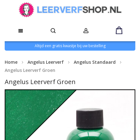
Altijd een gratis kwastje bij uw bestelling
Home
Angelus Leerverf
Angelus Standaard
Angelus Leerverf Groen
Angelus Leerverf Groen
Ga
naar
het
einde
van
de
afbeeldingen-