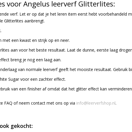
s voor Angelus leerverf Glitterlites:
kkende verf. Let er op dat je het leren item eerst hebt voorbehandeld 
 Glitterlites aanbrengt.
.
an met een kwast en strijk op en neer.
rlites aan voor het beste resultaat. Laat de dunne, eerste laag drog
effect breng je nog een laag aan.
onderlaag van normale leerverf geeft het mooiste resultaat. Gebruik bi
te Sugar voor een zachter effect.
bruik van een finisher af omdat dat het glitter effect kan verminderen
nze FAQ of neem contact met ons op via
info@leerverfshop.nl
.
ook gekocht: