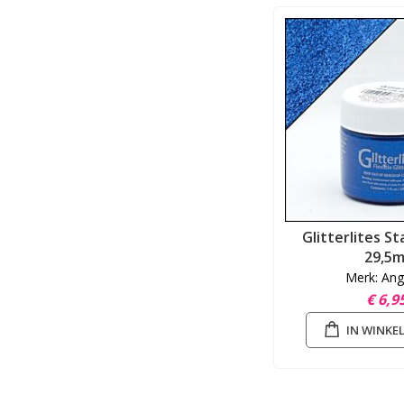
Glitterlites St
29,5m
Merk: Ang
€ 6,9
IN WINK