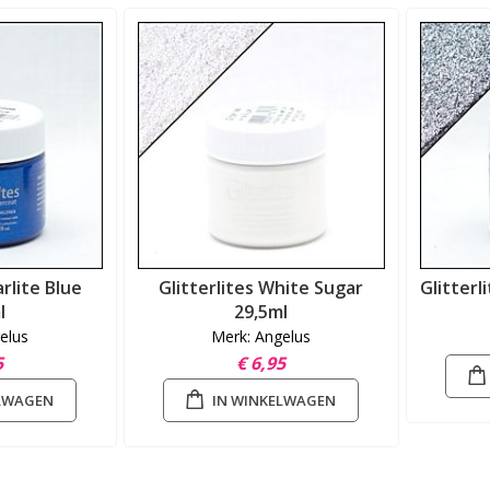
arlite Blue
Glitterlites White Sugar
Glitterl
l
29,5ml
elus
Merk: Angelus
5
€ 6,95
ELWAGEN
IN WINKELWAGEN