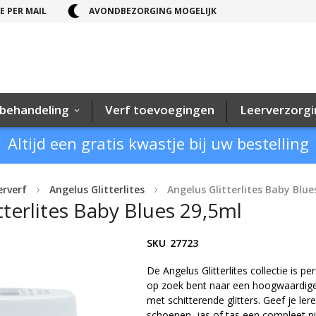
E PER MAIL
AVONDBEZORGING MOGELIJK
behandeling
Verf toevoegingen
Leerverzorg
Altijd een gratis kwastje bij uw bestelling
erverf
Angelus Glitterlites
Angelus Glitterlites Baby Blue
tterlites Baby Blues 29,5ml
SKU
27723
De Angelus Glitterlites collectie is per
op zoek bent naar een hoogwaardige
met schitterende glitters. Geef je ler
schoenen, jas of tas een compleet n