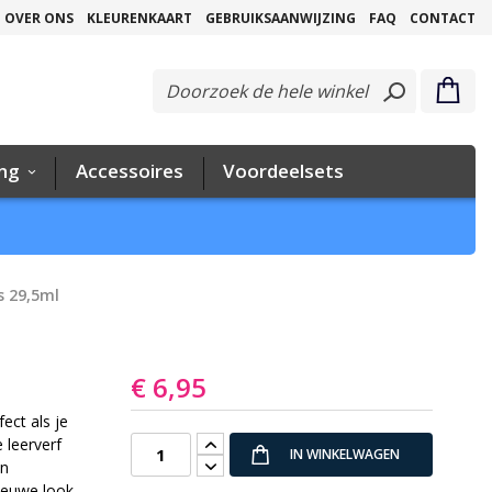
G
OVER ONS
KLEURENKAART
GEBRUIKSAANWIJZING
FAQ
CONTACT
na
de
in
ing
Accessoires
Voordeelsets
s 29,5ml
€ 6,95
fect als je
 leerverf
IN WINKELWAGEN
en
ieuwe look