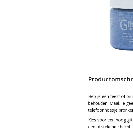
de
afbeeldingen-
gallerij
Ga
naar
Productomschri
het
begin
Heb je een feest of brui
van
behouden. Maak je geen 
de
telefoonhoesje pronke
afbeeldingen-
gallerij
Kies voor een hoog glit
een uitstekende hechti