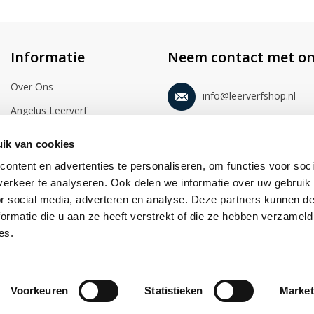
Informatie
Neem contact met on
Over Ons
info@leerverfshop.nl
Angelus Leerverf
Voorwaarden
ik van cookies
Disclaimer
ontent en advertenties te personaliseren, om functies voor soci
Privacy statement
erkeer te analyseren. Ook delen we informatie over uw gebruik
or social media, adverteren en analyse. Deze partners kunnen 
Foto's
ormatie die u aan ze heeft verstrekt of die ze hebben verzameld
Video's
es.
Voorkeuren
Statistieken
Market
© 2026 Leerverfshop.nl. Alle rechten voorbehouden.