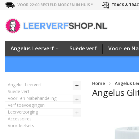
VOOR 22:00 BESTELD MORGEN IN HUIS *
TRACK & TRAC
Angelus Leerverf
Suède verf
Voor- en Na
Home
Angelus Le
Angelus Leerverf
Angelus Gli
Suède verf
Voor- en Nabehandeling
Verf toevoegingen
Ga
Leerverzorging
naar
Accessoires
het
Voordeelsets
einde
van