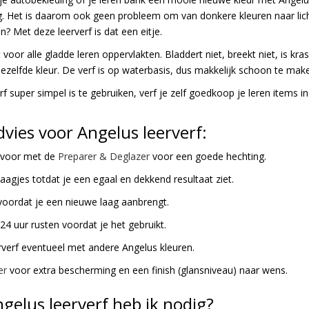
. Het is daarom ook geen probleem om van donkere kleuren naar lichte 
n? Met deze leerverf is dat een eitje.
 voor alle gladde leren oppervlakten. Bladdert niet, breekt niet, is kra
ezelfde kleur. De verf is op waterbasis, dus makkelijk schoon te mak
f super simpel is te gebruiken, verf je zelf goedkoop je leren items in
vies voor Angelus leerverf:
r voor met de
Preparer & Deglazer
voor een goede hechting.
laagjes totdat je een egaal en dekkend resultaat ziet.
oordat je een nieuwe laag aanbrengt.
 24 uur rusten voordat je het gebruikt.
verf eventueel met andere Angelus kleuren.
er
voor extra bescherming en een finish (glansniveau) naar wens.
gelus leerverf heb ik nodig?