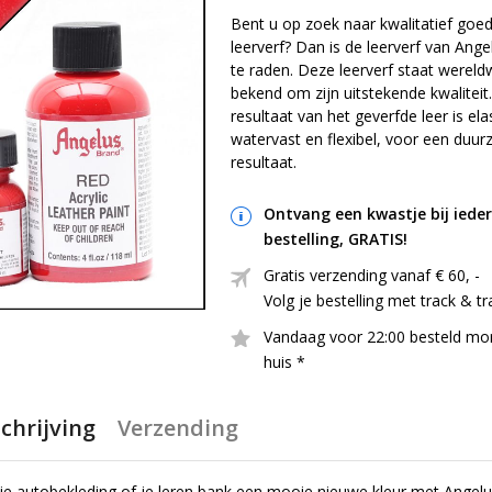
Bent u op zoek naar kwalitatief goe
leerverf? Dan is de leerverf van Ang
te raden. Deze leerverf staat wereld
bekend om zijn uitstekende kwaliteit
resultaat van het geverfde leer is ela
watervast en flexibel, voor een duu
resultaat.
Ontvang een kwastje bij iede
bestelling, GRATIS!
Gratis verzending vanaf € 60, ​​-
Volg je bestelling met track & t
Vandaag voor 22:00 besteld mo
huis *
chrijving
Verzending
je autobekleding of je leren bank een mooie nieuwe kleur met Angelus