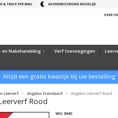
K & TRACE PER MAIL
AVONDBEZORGING MOGELIJK
OVER O
- en Nabehandeling
Verf toevoegingen
Leerv
Altijd een gratis kwastje bij uw bestelling
s Leerverf
Angelus Standaard
Angelus Leerverf Rood
Leerverf Rood
SKU
064C