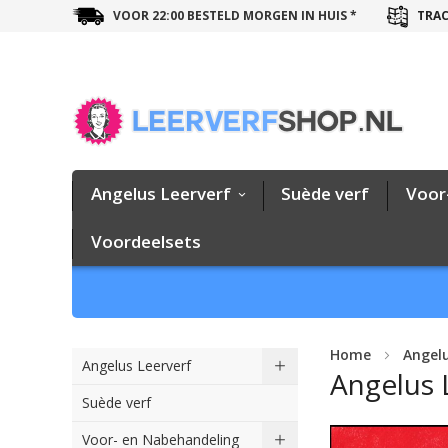
VOOR 22:00 BESTELD MORGEN IN HUIS *
TRAC
Angelus Leerverf
Suède verf
Voor
Voordeelsets
Home
Angelu
Angelus Leerverf
Angelus 
Suède verf
Ga
Voor- en Nabehandeling