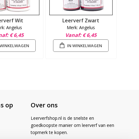
erverf Wit
Leerverf Zwart
rk: Angelus
Merk: Angelus
naf
€ 6,45
Vanaf
€ 6,45
 WINKELWAGEN
IN WINKELWAGEN
s op
Over ons
Leerverfshop.nl is de snelste en
goedkoopste manier om leerverf van een
topmerk te kopen.