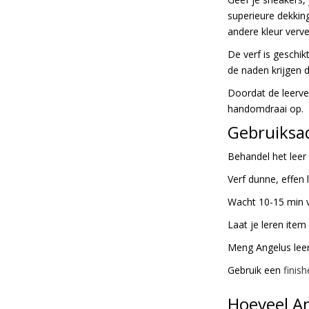
gallerij
superieure dekking
andere kleur verve
De verf is geschikt
de naden krijgen d
Doordat de leerver
handomdraai op.
Gebruiksad
Behandel het lee
Verf dunne, effen 
Wacht 10-15 min v
Laat je leren item
Meng Angelus leer
Gebruik een
finish
Hoeveel An