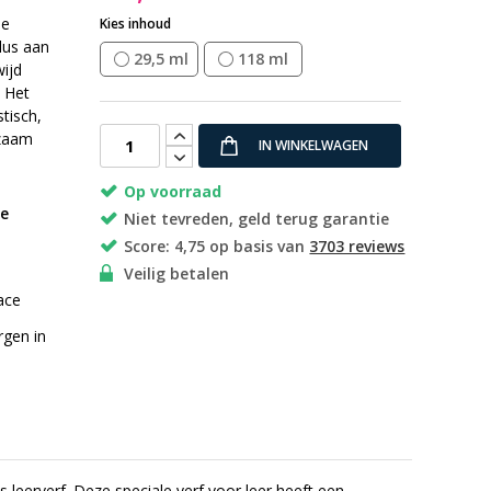
de
Kies inhoud
elus aan
29,5 ml
118 ml
wijd
. Het
stisch,
rzaam
IN WINKELWAGEN
Op voorraad
re
Niet tevreden, geld terug garantie
Score: 4,75 op basis van
3703 reviews
Veilig betalen
race
rgen in
 leerverf. Deze speciale verf voor leer heeft een