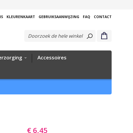
Ga
naar
NS
KLEURENKAART
GEBRUIKSAANWIJZING
FAQ
CONTACT
de
inhoud
erzorging
Accessoires
€ 6,45