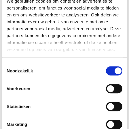
We gebruiken cookies om content en advertenties te
Wacht 10-15 min voordat je een nieuwe laag aanbrengt.
personaliseren, om functies voor social media te bieden
en om ons websiteverkeer te analyseren. Ook delen we
Laat je leren item 24 uur rusten voordat je het gebruikt.
informatie over uw gebruik van onze site met onze
Meng Angelus leerverf eventueel met andere Angelus kleuren.
partners voor social media, adverteren en analyse. Deze
partners kunnen deze gegevens combineren met andere
Gebruik een
finisher
voor extra bescherming en een finish
informatie die u aan ze heeft verstrekt of die ze hebben
(glansniveau) naar wens.
verzameld op basis van uw gebruik van hun services.
Hoeveel Angelus leerverf heb ik
nodig?
Toestemmingsselectie
Noodzakelijk
Voor een paar schoenen is een potje van 29,5 ml voldoende.
Voor een eetkamerstoel is een potje van 118 ml voldoende.
Voorkeuren
Voor een kleine 2-zits bank is 4 x 118 ml voldoende.
Voor de voorbehandeling en finisher is doorgaans de helft nodig
Statistieken
van de gebruikte hoeveelheid verf.
Vragen? Kijk dan bij onze
FAQ
of neem contact met ons op via
Marketing