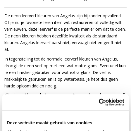
De neon leerverf kleuren van Angelus zijn bijzonder opvallend.
Of je nu je favoriete leren item wilt restaureren of volledig wilt
vernieuwen, deze leerverf is de perfecte manier om dat te doen.
De neon kleuren hebben dezelfde kwaliteit als de standaard
kleuren. Angelus leerverf barst niet, vervaagt niet en geeft niet
af.
In tegenstelling tot de normale leerverf kleuren van Angelus,
droogt de neon verf op met een wat matte glans. Eventueel kun
je een finisher gebruiken voor wat extra glans. De verf is
makkelijk te gebruiken en is op waterbasis. Je hebt dus geen
harde oplosmiddelen nodig.
Gebruiksadvies voor Angelus leerverf:
Behandel het leer voor met de
Preparer & Deglazer
voor een
goede hechting.
Verf dunne, effen laagjes totdat je een egaal en dekkend
Deze website maakt gebruik van cookies
resultaat ziet.