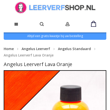
Altijd een gratis kwastje bij uw bestelling
Home
Angelus Leerverf
Angelus Standaard
Angelus Leerverf Lava Oranje
Angelus Leerverf Lava Oranje
Ga
naar
het
einde
van
de
afbeeldingen-