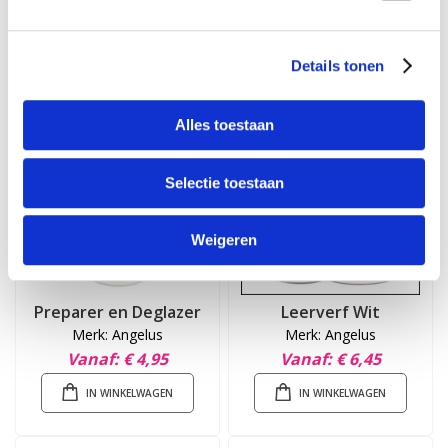
info@leerverfshop.nl
.
Details tonen
Anderen hebben ook gekocht:
Alles toestaan
Selectie toestaan
Weigeren
Preparer en Deglazer
Leerverf Wit
Merk: Angelus
Merk: Angelus
Vanaf
€ 4,95
Vanaf
€ 6,45
IN WINKELWAGEN
IN WINKELWAGEN