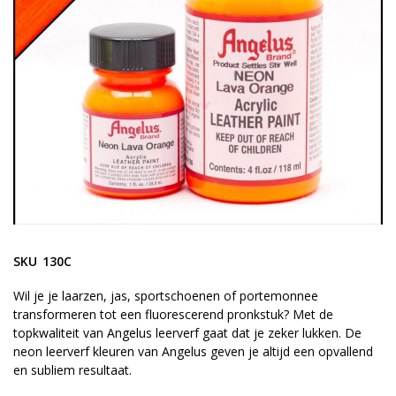
gallerij
Ga
naar
SKU
130C
het
begin
Wil je je laarzen, jas, sportschoenen of portemonnee
transformeren tot een fluorescerend pronkstuk? Met de
van
topkwaliteit van Angelus leerverf gaat dat je zeker lukken. De
de
neon leerverf kleuren van Angelus geven je altijd een opvallend
afbeeldingen-
en subliem resultaat.
gallerij