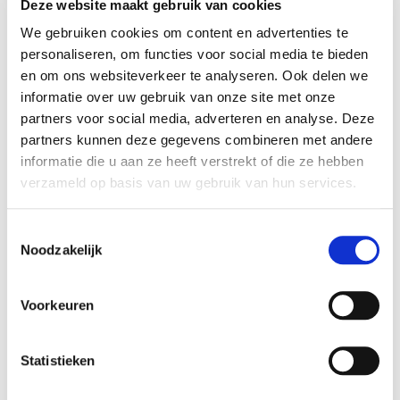
Deze website maakt gebruik van cookies
goede hechting.
We gebruiken cookies om content en advertenties te
Verf dunne, effen laagjes totdat je een egaal en dekkend
personaliseren, om functies voor social media te bieden
resultaat ziet.
en om ons websiteverkeer te analyseren. Ook delen we
Wacht 10-15 min voordat je een nieuwe laag aanbrengt.
informatie over uw gebruik van onze site met onze
partners voor social media, adverteren en analyse. Deze
Laat je leren item 24 uur rusten voordat je het gebruikt.
partners kunnen deze gegevens combineren met andere
Meng Angelus leerverf eventueel met andere Angelus kleuren.
informatie die u aan ze heeft verstrekt of die ze hebben
Gebruik een
finisher
voor extra bescherming en een finish
verzameld op basis van uw gebruik van hun services.
(glansniveau) naar wens.
Toestemmingsselectie
Hoeveel Angelus leerverf heb ik
Noodzakelijk
nodig?
Voor een paar schoenen is een potje van 29,5 ml voldoende.
Voorkeuren
Voor een eetkamerstoel is een potje van 118 ml voldoende.
Voor een kleine 2-zits bank is 4 x 118 ml voldoende.
Statistieken
Voor de voorbehandeling en finisher is doorgaans de helft nodig