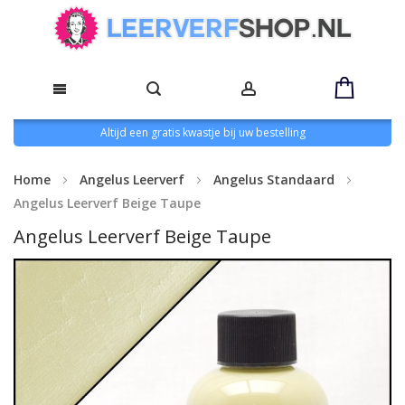
Altijd een gratis kwastje bij uw bestelling
Home
Angelus Leerverf
Angelus Standaard
Angelus Leerverf Beige Taupe
Angelus Leerverf Beige Taupe
Ga
naar
het
einde
van
de
afbeeldingen-