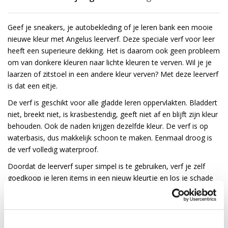
Geef je sneakers, je autobekleding of je leren bank een mooie
nieuwe kleur met Angelus leerverf. Deze speciale verf voor leer
heeft een superieure dekking. Het is daarom ook geen probleem
om van donkere kleuren naar lichte kleuren te verven. Wil je je
laarzen of zitstoel in een andere kleur verven? Met deze leerverf
is dat een eitje.
De verf is geschikt voor alle gladde leren oppervlakten. Bladdert
niet, breekt niet, is krasbestendig, geeft niet af en blijft zijn kleur
behouden. Ook de naden krijgen dezelfde kleur. De verf is op
waterbasis, dus makkelijk schoon te maken. Eenmaal droog is
de verf volledig waterproof.
Doordat de leerverf super simpel is te gebruiken, verf je zelf
goedkoop je leren items in een nieuw kleurtje en los je schade
aan leder in een handomdraai op.
Gebruiksadvies voor Angelus leerverf:
Behandel het leer voor met de
Preparer & Deglazer
voor een