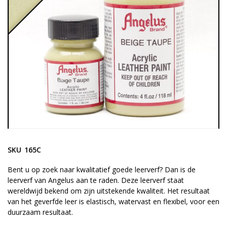
gallerij
Ga
naar
SKU
165C
het
begin
Bent u op zoek naar kwalitatief goede leerverf? Dan is de
leerverf van Angelus aan te raden. Deze leerverf staat
van
wereldwijd bekend om zijn uitstekende kwaliteit. Het resultaat
de
van het geverfde leer is elastisch, watervast en flexibel, voor een
afbeeldingen-
duurzaam resultaat.
gallerij