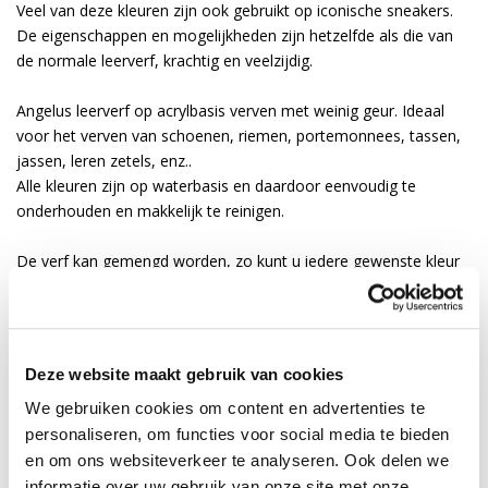
Veel van deze kleuren zijn ook gebruikt op iconische sneakers.
De eigenschappen en mogelijkheden zijn hetzelfde als die van
de normale leerverf, krachtig en veelzijdig.
Angelus leerverf op acrylbasis verven met weinig geur. Ideaal
voor het verven van schoenen, riemen, portemonnees, tassen,
jassen, leren zetels, enz..
Alle kleuren zijn op waterbasis en daardoor eenvoudig te
onderhouden en makkelijk te reinigen.
De verf kan gemengd worden, zo kunt u iedere gewenste kleur
mengen.
De verf is elastisch en dekt goed.
De verf is water en krasbestendig.
De verf geeft niet af en laat niet los.
Deze website maakt gebruik van cookies
De verf kan 3 jaar bewaard worden op kamertemperatuur mits
We gebruiken cookies om content en advertenties te
uit het zonlicht.
personaliseren, om functies voor social media te bieden
Voor een goed resultaat raadpleeg de meegeleverde
en om ons websiteverkeer te analyseren. Ook delen we
gebruiksaanwijzing.
informatie over uw gebruik van onze site met onze