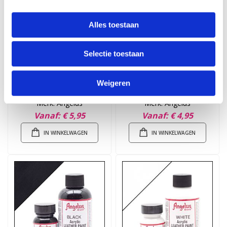
Alles toestaan
Selectie toestaan
Weigeren
Finisher Mat
Preparer en Deglazer
Merk: Angelus
Merk: Angelus
Vanaf
€ 5,95
Vanaf
€ 4,95
IN WINKELWAGEN
IN WINKELWAGEN