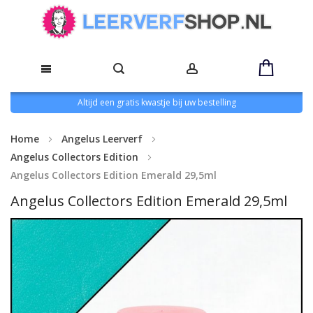
Altijd een gratis kwastje bij uw bestelling
Home
Angelus Leerverf
Angelus Collectors Edition
Angelus Collectors Edition Emerald 29,5ml
Angelus Collectors Edition Emerald 29,5ml
Ga
naar
het
einde
van
de