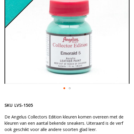
afbeeldingen-
gallerij
Ga
naar
SKU
LVS-1505
het
begin
De Angelus Collectors Edition kleuren komen overeen met de
kleuren van een aantal bekende sneakers. Uiteraard is de verf
van
ook geschikt voor alle andere soorten glad leer.
de